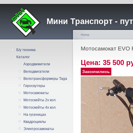
Мини Транспорт - пу
Home
Мотосамокат EVO 
Б/у техника
Каталог
Цена:
35 500 р
Аэродвижители
Закончились
Велодвигатели
Велотрансформеры Taga
Гироскутеры
Мотосамокаты
Мотоскейты 2х кол.
Мотоскейты 4х кол.
На гусеницах
Квадроциклы
Электросамокаты