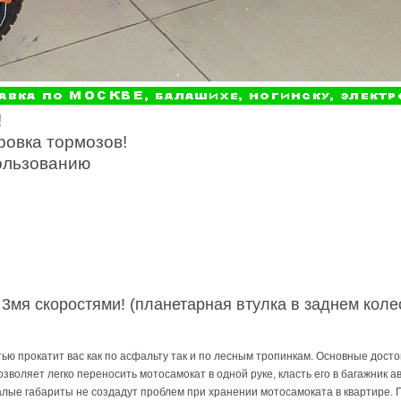
!
ровка тормозов!
ользованию
3мя скоростями! (планетарная втулка в заднем колес
ью прокатит вас как по асфальту так и по лесным тропинкам. Основные досто
позволяет легко переносить мотосамокат в одной руке, класть его в багажник а
лые габариты не создадут проблем при хранении мотосамоката в квартире. 