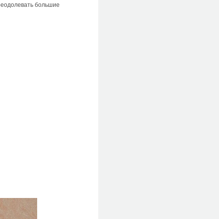
преодолевать большие
!