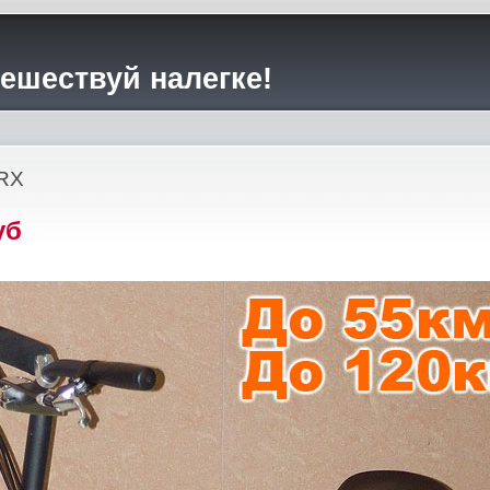
тешествуй налегке!
RX
уб