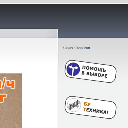
0 items
в
Your cart