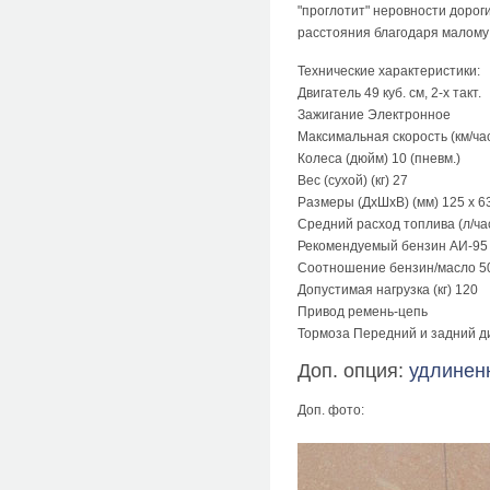
"проглотит" неровности дорог
расстояния благодаря малому
Технические характеристики:
Двигатель 49 куб. см, 2-х такт.
Зажигание Электронное
Максимальная скорость (км/час
Колеса (дюйм) 10 (пневм.)
Вес (сухой) (кг) 27
Размеры (ДхШхВ) (мм) 125 x 63
Средний расход топлива (л/час
Рекомендуемый бензин АИ-95
Соотношение бензин/масло 5
Допустимая нагрузка (кг) 120
Привод ремень-цепь
Тормоза Передний и задний д
Доп. опция:
удлинен
Доп. фото: